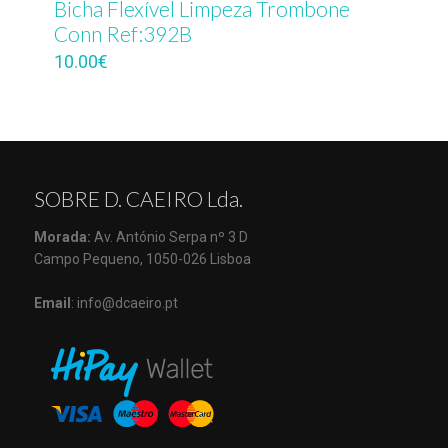
Bicha Flexível Limpeza Trombone
Conn Ref:392B
10.00
€
SOBRE D. CAEIRO Lda.
Morada:
Av. António Serpa nº 3 D
Campo Pequeno, 1050-026 Lisboa
Email
: info@dcaeiro.pt