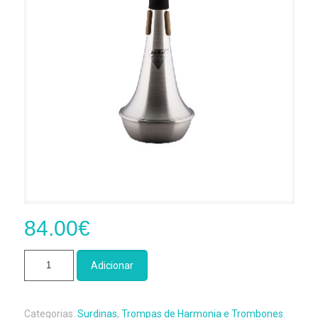
84.00
€
Quantidade
Adicionar
de
Surdina
Straight
Categorias:
Surdinas
,
Trompas de Harmonia e Trombones
.