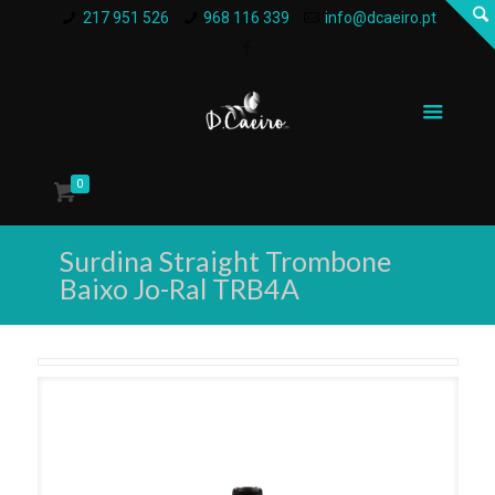
217 951 526
968 116 339
info@dcaeiro.pt
0
Surdina Straight Trombone
Baixo Jo-Ral TRB4A