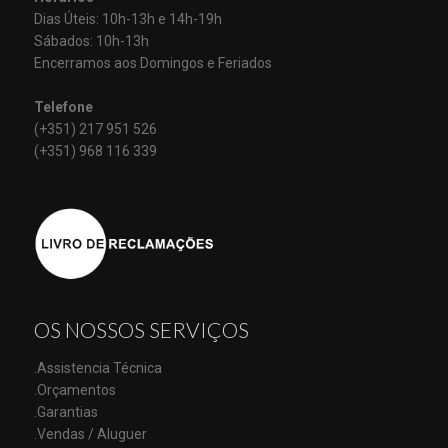
Dias Úteis: 10h-13h e 14h-19h
Sábados: 10h-13h
Encerramos aos Domingos e Feriados
Telefone
(+351) 217 951 526
(+351) 968 116 339
OS NOSSOS SERVIÇOS
.Assistencia Técnica
.Orçamentos
.Garantias
.Vendas / Aluguer