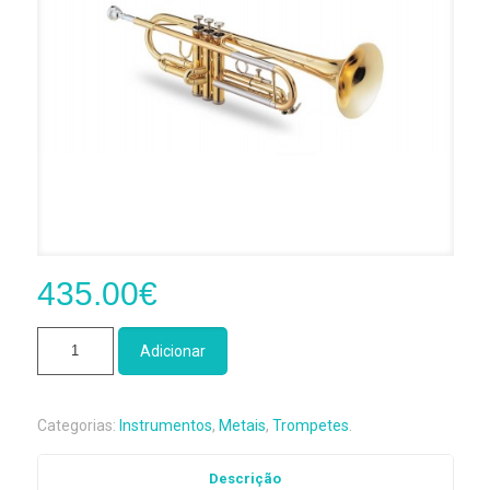
435.00
€
Quantidade
Adicionar
de
Trompete
Jupiter
Categorias:
Instrumentos
,
Metais
,
Trompetes
.
JTR
500Q
Descrição