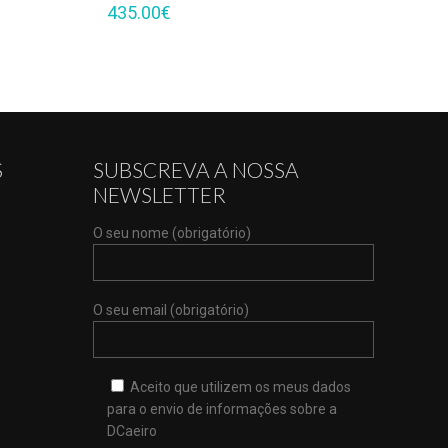
435.00
€
S
SUBSCREVA A NOSSA
NEWSLETTER
O seu nome (obrigatório)
O seu email (obrigatório)
Aceito que utilizem os meus dados
para o envio de informações sobre a
DCaeiro