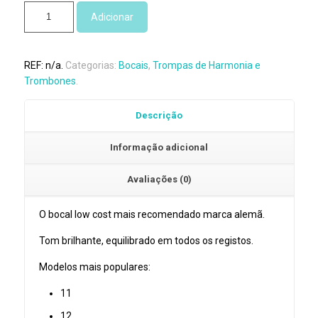
Quantidade
Adicionar
de
Bocais
Trompa
REF:
n/a
.
Categorias:
Bocais
,
Trompas de Harmonia e
de
Trombones
.
Harmonia
Gewa
Descrição
Informação adicional
Avaliações (0)
O bocal low cost mais recomendado marca alemã.
Tom brilhante, equilibrado em todos os registos.
Modelos mais populares:
11
12