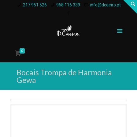
217 951 526
968 116 339
info@dcaeiro.pt
0
Bocais Trompa de Harmonia
Gewa