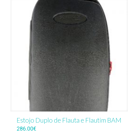
Estojo Duplo de Flauta e Flautim BAM
286.00
€