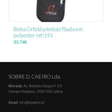
Bolsa Ortolá p/estojo flauta em
polyester ref:191
33.74
€
SOBRE D. CAEIRO Lda.
Morada:
Av. António Serpa nº 3 D
Campo Pequeno, 1050-026 Lisboa
Email
: info@dcaeiro.pt