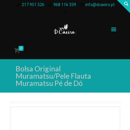
217 951 526
968 116 339
info@dcaeiro.pt
0
Bolsa Original
Muramatsu/Pele Flauta
Muramatsu Pé de Dó