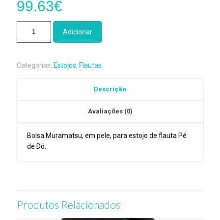
99.63
€
Quantidade
Adicionar
de
Bolsa
Original
Categorias:
Estojos
,
Flautas
.
Muramatsu/Pele
Flauta
Descrição
Muramatsu
Pé
Avaliações (0)
de
Dó
Bolsa Muramatsu, em pele, para estojo de flauta Pé
de Dó.
Produtos Relacionados