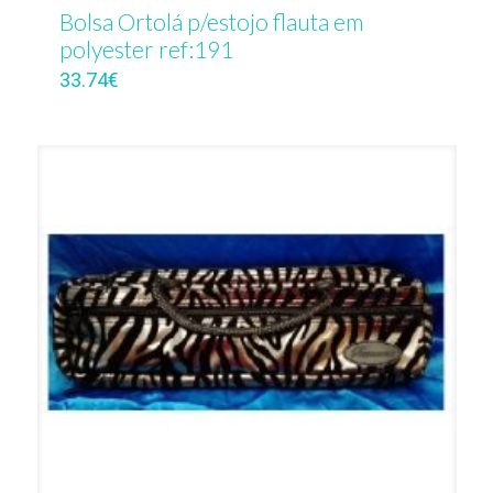
Bolsa Ortolá p/estojo flauta em
polyester ref:191
33.74
€