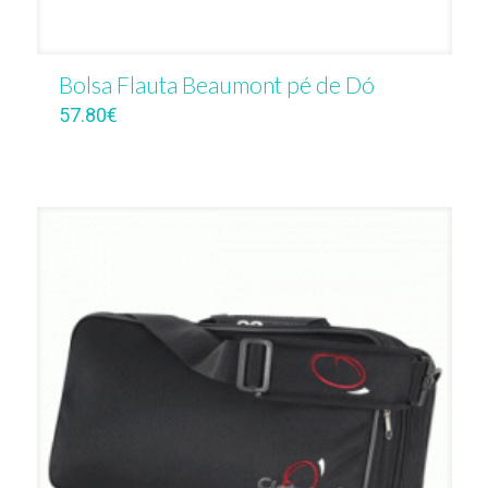
Bolsa Flauta Beaumont pé de Dó
57.80
€