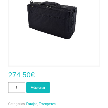
274.50
€
Quantidade
Adicionar
de
Estojo
3
Categorias:
Estojos
,
Trompetes
.
Trompetes