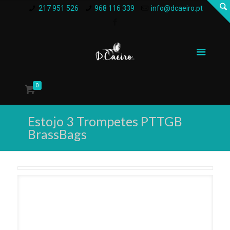
217 951 526
968 116 339
info@dcaeiro.pt
0
Estojo 3 Trompetes PTTGB
BrassBags