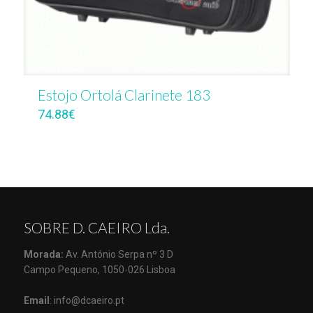
Estojo Ortolá Clarinete 183
74.88
€
SOBRE D. CAEIRO Lda.
Morada:
Av. António Serpa nº 3 D
Campo Pequeno, 1050-026 Lisboa
Email
: info@dcaeiro.pt