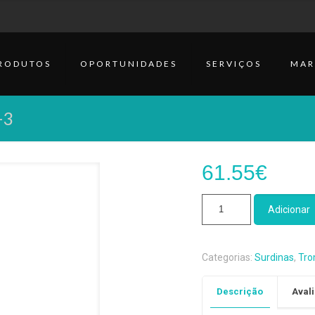
RODUTOS
OPORTUNIDADES
SERVIÇOS
MAR
-3
61.55
€
Quantidade
Adicionar
de
Surdina
Cup
Categorias:
Surdinas
,
Tro
Trompete
Jo-
Descrição
Avali
Ral
TPT-