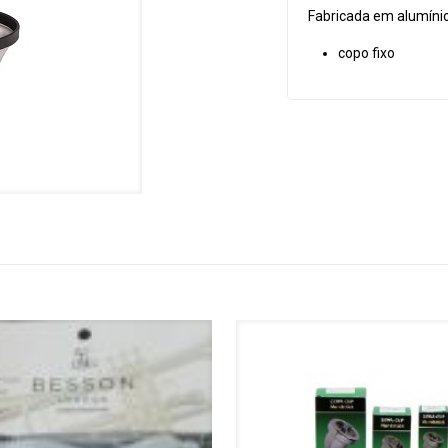
3
Fabricada em alumíni
copo fixo