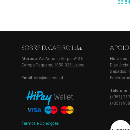
22.8
SOBRE D. CAEIRO Lda.
APOIO
Morada:
Av. António Serpa nº 3 D
Horários
Campo Pequeno, 1050-026 Lisboa
Dias Úteis
Sábados: 
Email
: info@dcaeiro.pt
Encerramo
Telefone
(+351) 217
(+351) 968
Termos e Condições