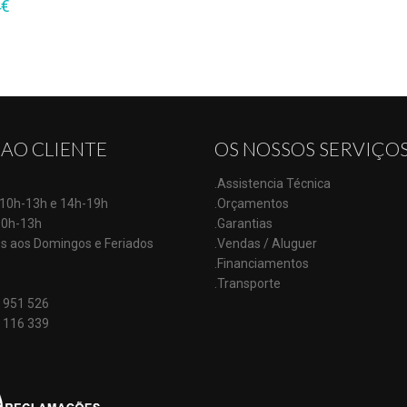
4
€
 AO CLIENTE
OS NOSSOS SERVIÇO
.Assistencia Técnica
: 10h-13h e 14h-19h
.Orçamentos
10h-13h
.Garantias
s aos Domingos e Feriados
.Vendas / Aluguer
.Financiamentos
.Transporte
 951 526
 116 339