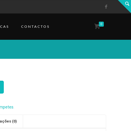
0
CAS
CONTACTOS
mpetes
.
ações (0)