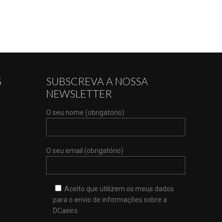
S
SUBSCREVA A NOSSA
NEWSLETTER
O seu nome (obrigatório)
O seu email (obrigatório)
Aceito que utilizem os meus dados
para o envio de informações sobre a
DCaeiro