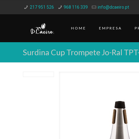
217 951 526
968 116 339
info@dcaeiro.pt
HOME
EMPRESA
P
Surdina Cup Trompete Jo-Ral TPT