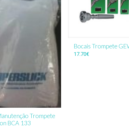
Bocais Trompete G
17.70
€
Manutenção Trompete
on BCA 133