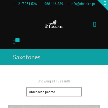
217 951 526
968 116 339
info@dcaeiro.pt
0
Saxofones
Showing all 18 results