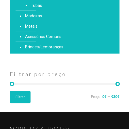
Tubas
Madeiras
Metais
Acessórios Comuns
Brindes/Lembranças
Filtrar por preço
Preço:
0€
—
930€
Filtrar
SOBRE D. CAEIRO Lda.