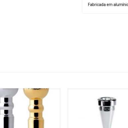
Fabricada em alumíni