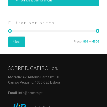
Brindes/Lembranças
Filtrar por preço
Preço:
80€
—
430€
Filtrar
SOBRE D. CAEIRO Lda.
Morada:
Av. António Serpa nº 3 D
Campo Pequeno, 1050-026 Lisboa
Email
: info@dcaeiro.pt