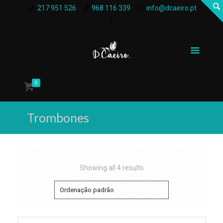
217 951 526
968 116 339
info@dcaeiro.pt
0
Trombones
Showing all 4 results