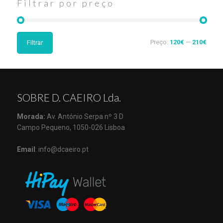
Filtrar por preço
Preço:
120€
—
210€
Filtrar
SOBRE D. CAEIRO Lda.
Morada:
Av. António Serpa nº 3 D
Campo Pequeno, 1050-026 Lisboa
Email
: info@dcaeiro.pt