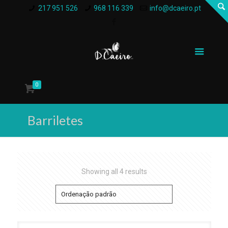
217 951 526
968 116 339
info@dcaeiro.pt
0
Barriletes
Showing all 4 results