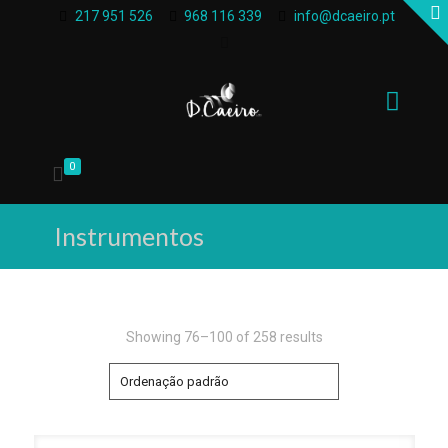
217 951 526
968 116 339
info@dcaeiro.pt
0
Instrumentos
Showing 76–100 of 258 results