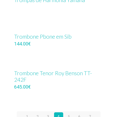
Trombone Pbone em Sib
144.00
€
Trombone Tenor Roy Benson TT-
242F
645.00
€
1
2
3
4
5
6
7