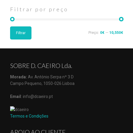
Filtrar por preço
Preço:
0€
—
10,550€
Filtrar
SOBRE D. CAEIRO Lda.
Morada:
Av. António Serpa nº 3 D
Campo Pequeno, 1050-026 Lisboa
Email
: info@dcaeiro.pt
Termos e Condições
APOIO AO CLIENTE